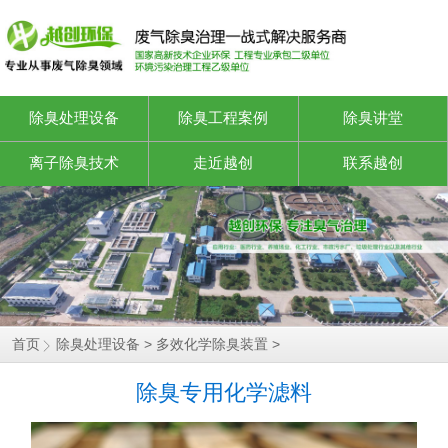
除臭处理设备
除臭工程案例
除臭讲堂
离子除臭技术
走近越创
联系越创
静电油烟设备
首页
除臭处理设备
>
多效化学除臭装置
>
除臭专用化学滤料