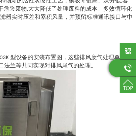
和创新的活性炭改性工艺，碘吸附值高、灰分低
容
,
于危险废物
大大降低了处理废料的成本。多效循环化
,
滤器实时压差和累积风量，并预留标准通讯接口与中
型设备的安装布置图，这些排风废气处理单元通
03K
口法兰等共同实现对排风尾气的处理。
134311