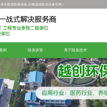
一体化喷淋除臭设备,生物滤池除臭设备官网！
案例
除臭讲堂
离子除臭技术