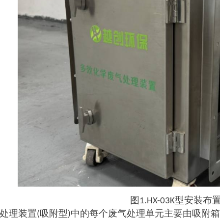
图
型安装布
1.HX
-03K
处理装置
吸附型
中的每个废气处理单元主要由吸附箱
(
)