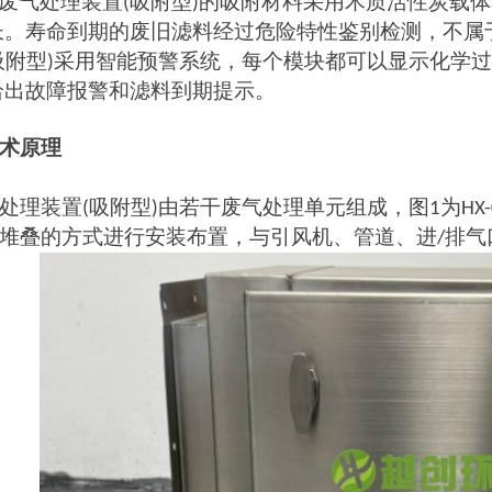
废气处理装置
吸附型
的吸附材料采用木质活性炭载体
(
)
长。寿命到期的废旧滤料经过危险特性鉴别检测，不属
吸附型
采用智能预警系统，每个模块都可以显示化学过
)
给出故障报警和滤料到期提示。
术原理
处理装置
吸附型
由若干废气处理单元组成，图
为
(
)
1
HX-
堆叠的方式进行安装布置，与引风机、管道、进
排气
/