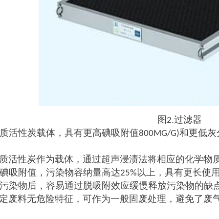
图
过滤器
2
.
质活性炭载体，具有更高碘吸附值
和更低灰
8
00MG/G)
质活性炭作为载体，通过超声浸渍法将相应的化学物
碘吸附值，污染物容纳量高达
以上，具有更长使
25%
污染物后，容易通过脱吸附效应缓慢释放污染物的缺
定废料无危险特征，可作为一般固废处理，避免了废