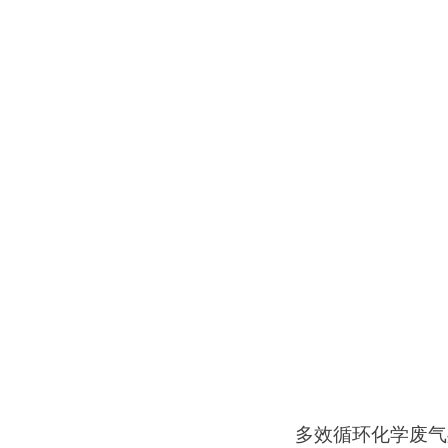
注入式离子除臭设备20k
一体化离子除臭设备
多效循环化学废气