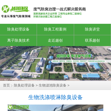
除臭处理设备
除臭工程案例
除臭讲堂
离子除臭技术
走近越创
联系越创
静电油烟设备
首页
除臭处理设备
>
生物滤池除臭设备
>
生物洗涤喷淋除臭设备