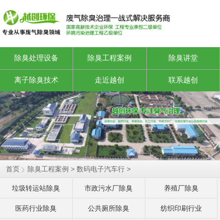
除臭处理设备
除臭工程案例
除臭讲堂
离子除臭技术
走近越创
联系越创
静电油烟设备
首页
除臭工程案例
>
数码电子汽车行
>
垃圾转运站除臭
市政污水厂除臭
养殖厂除臭
医药行业除臭
公共厕所除臭
纺织印刷行业